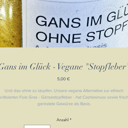
Gans im Glück - Vegane "Stopfleber
Preis
5,00 €
Und das ohne zu stopfen. Unsere vegane Alternative zur ethisch
kritisierten Foie Gras - Gänsestopfleber - hat Cashewnuss sowie frisc
geröstete Gewürze als Basis.
nau diese Gegensätzlichkeit, war Anlass genug dieses vegane Prod
zu kreieren.
Anzahl
*
Das Ergebniss ist eine fein abgeschmeckte, streichfähige kulinarische