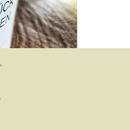
"
h
ukt